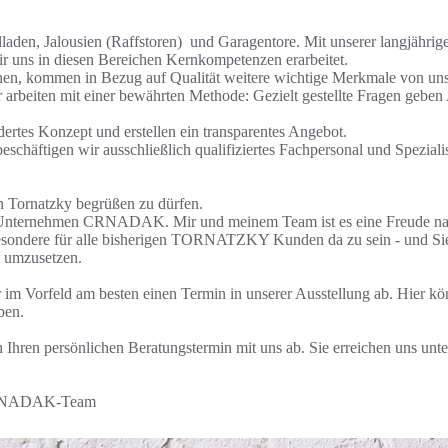
laden, Jalousien (Raffstoren) und Garagentore. Mit unserer langjähri
r uns in diesen Bereichen Kernkompetenzen erarbeitet.
en, kommen in Bezug auf Qualität weitere wichtige Merkmale von uns 
r arbeiten mit einer bewährten Methode: Gezielt gestellte Fragen geb
dertes Konzept und erstellen ein transparentes Angebot.
beschäftigen wir ausschließlich qualifiziertes Fachpersonal und Spezial
n Tornatzky begrüßen zu dürfen.
as Unternehmen CRNADAK. Mir und meinem Team ist es eine Freude n
sondere für alle bisherigen TORNATZKY Kunden da zu sein - und Sie 
t umzusetzen.
 im Vorfeld am besten einen Termin in unserer Ausstellung ab. Hier kö
ben.
 Ihren persönlichen Beratungstermin mit uns ab. Sie erreichen uns unt
CRNADAK-Team