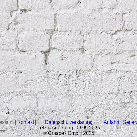
ressum
|
Kontakt
|
Datenschutzerklärung
|
Anfahrt
|
Seite 
Letzte Änderung: 09.09.2025
© Crnadak GmbH 2025